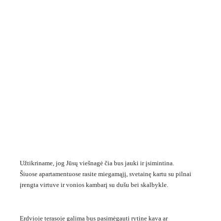
Užtikriname, jog Jūsų viešnagė čia bus jauki ir įsimintina.
Šiuose apartamentuose rasite miegamąjį, svetainę kartu su pilnai
įrengta virtuve ir vonios kambarį su dušu bei skalbykle.
Erdvioje terasoje galima bus pasimėgauti rytine kava ar