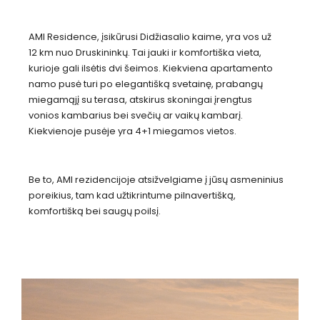
AMI Residence, įsikūrusi Didžiasalio kaime, yra vos už
12 km nuo Druskininkų. Tai jauki ir komfortiška vieta,
kurioje gali ilsėtis dvi šeimos. Kiekviena apartamento
namo pusė turi po elegantišką svetainę, prabangų
miegamąjį su terasa, atskirus skoningai įrengtus
vonios kambarius bei svečių ar vaikų kambarį.
Kiekvienoje pusėje yra 4+1 miegamos vietos.
Be to, AMI rezidencijoje atsižvelgiame į jūsų asmeninius
poreikius, tam kad užtikrintume pilnavertišką,
komfortišką bei saugų poilsį.