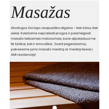
Masažas
Atostogos čia taps visapusiška atgaiva – tiek kūnui, tiek
sielai. Kviečiame nepraleisti progos ir pasimėgauti
masažo teikiamais malonumais, kurie atpalaiduos ne
tik fiziškai, bet ir emociškai. Esant pageidavimui,
pakviesime jums masažo meistrą ar meistrę tiesiai į
AMI rezidenciją!