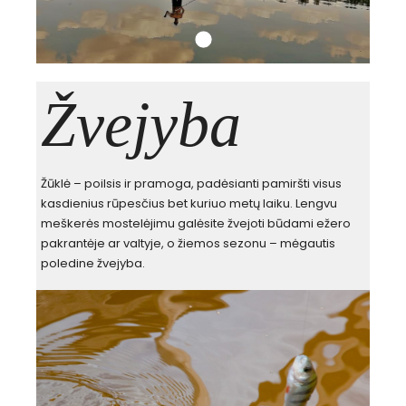
Žvejyba
Žūklė – poilsis ir pramoga, padėsianti pamiršti visus
kasdienius rūpesčius bet kuriuo metų laiku. Lengvu
meškerės mostelėjimu galėsite žvejoti būdami ežero
pakrantėje ar valtyje, o žiemos sezonu – mėgautis
poledine žvejyba.