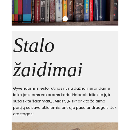
Stalo
žaidimai
Gyvendami miesto rutinos ritmu dažnai nerandame
laiko jaukiems vakarams kartu. Nebeatidėliokite jų ir
sužaiskite šachmatų, „Alias“, „Risk“ ar kito žaidimo
partiją su savo atžalomis, antrąja puse ar draugais. Juk
atostogos!