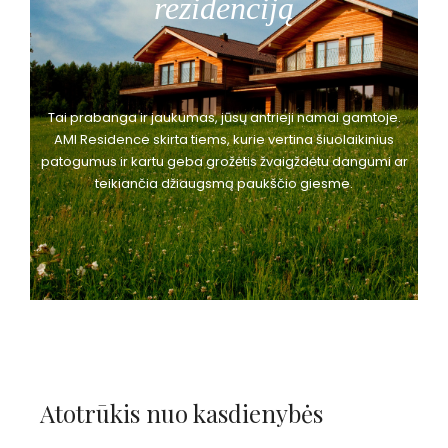
rezidenciją
Tai prabanga ir jaukumas, jūsų antrieji namai gamtoje.
AMI Residence skirta tiems, kurie vertina šiuolaikinius
patogumus ir kartu geba grožėtis žvaigždėtu dangumi ar
teikiančia džiaugsmą paukščio giesme.
Atotrūkis nuo kasdienybės