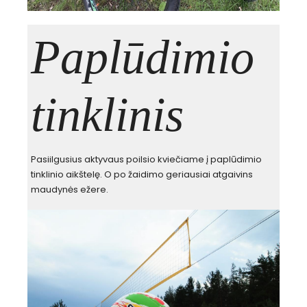
Paplūdimio
tinklinis
Pasiilgusius aktyvaus poilsio kviečiame į paplūdimio
tinklinio aikštelę. O po žaidimo geriausiai atgaivins
maudynės ežere.