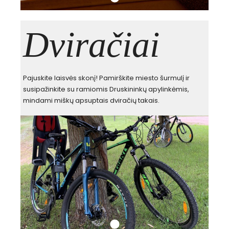
Dviračiai
Pajuskite laisvės skonį! Pamirškite miesto šurmulį ir
susipažinkite su ramiomis Druskininkų apylinkėmis,
mindami miškų apsuptais dviračių takais.