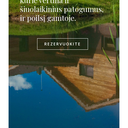
kurie vertina ir
šiuolaikinius patogumus,
ir poilsį gamtoje.
REZERVUOKITE