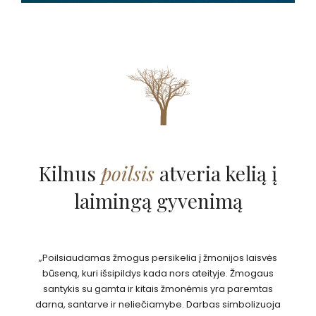
Kilnus
poilsis
atveria kelią į
laimingą gyvenimą
„Poilsiaudamas žmogus persikelia į žmonijos laisvės
būseną, kuri išsipildys kada nors ateityje. Žmogaus
santykis su gamta ir kitais žmonėmis yra paremtas
darna, santarve ir neliečiamybe. Darbas simbolizuoja