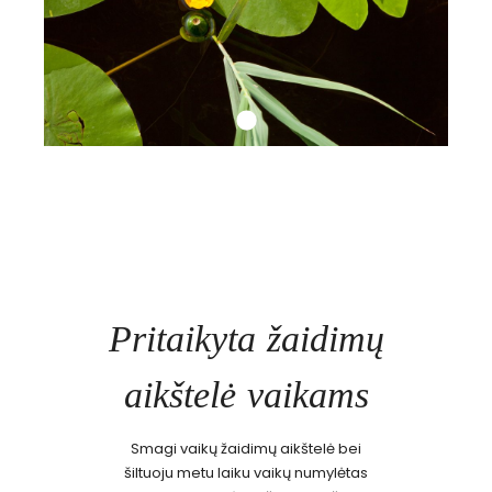
REZERVUOKITE
Pritaikyta žaidimų
aikštelė vaikams
Smagi vaikų žaidimų aikštelė bei
šiltuoju metu laiku vaikų numylėtas