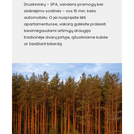
Druskininkų – SPA, vandens pramogų bei
slidinėjimo sostinės – vos 15 min. kelio
automobiliu. O jei nuspręsite likti
apartamentuose, vakarą galėsite praleisti
besimėgaudami artimųjų draugija
tradicinėje dvarų pirtyje, ąžuoliniame kubile
ar žaidžiant biliardą.