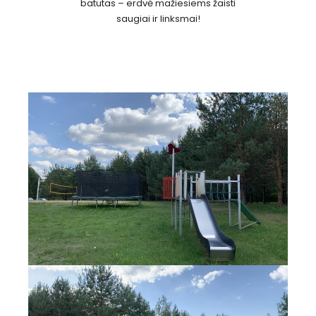
batutas – erdvė mažiesiems žaisti
saugiai ir linksmai!