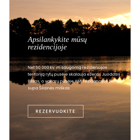
Apsilankykite mūsų
rezidencijoje
Net 50 000 kv. m saugomą rezidencijos
teritoriją rytų pusėje skalauja ežeras Juodasis
Bilsas, o vakarų pusėje AMI rezidencijos žemes
supa Šilainės miškas.
REZERVUOKITE