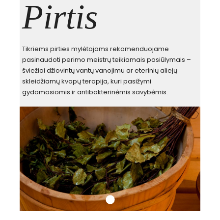
Pirtis
Tikriems pirties mylėtojams rekomenduojame
pasinaudoti perimo meistrų teikiamais pasiūlymais –
šviežiai džiovintų vantų vanojimu ar eterinių aliejų
skleidžiamų kvapų terapija, kuri pasižymi
gydomosiomis ir antibakterinėmis savybėmis.