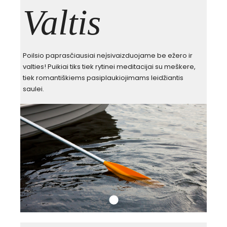
Valtis
Poilsio paprasčiausiai neįsivaizduojame be ežero ir
valties! Puikiai tiks tiek rytinei meditacijai su meškere,
tiek romantiškiems pasiplaukiojimams leidžiantis
saulei.