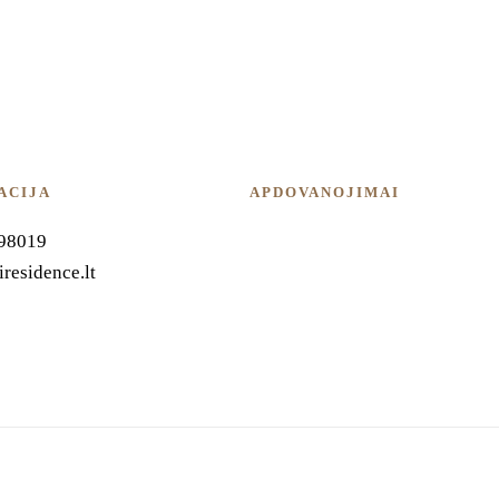
ACIJA
APDOVANOJIMAI
98019
residence.lt