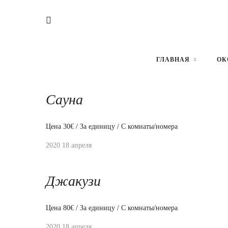
Усадьба баня (с купальщикам
Цена 350€ / За единицу / С комнаты/номера
ГЛАВНАЯ
ОК
2020 18 апреля
Сауна
Цена 30€ / За единицу / С комнаты/номера
2020 18 апреля
Джакузи
Цена 80€ / За единицу / С комнаты/номера
2020 18 апреля