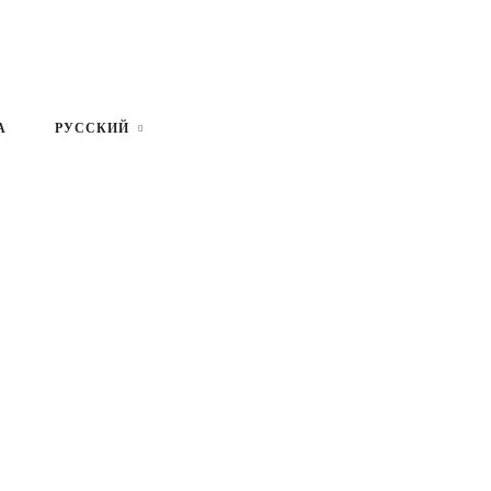
А
РУССКИЙ
Литовский
Английский