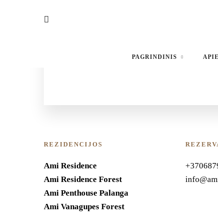
Price
80
€
/ Už kartą / Per Accommodation
PAGRINDINIS
API
REZIDENCIJOS
REZERV
Ami Residence
+370687
Ami Residence Forest
info@ami
Ami Penthouse Palanga
Ami Vanagupes Forest