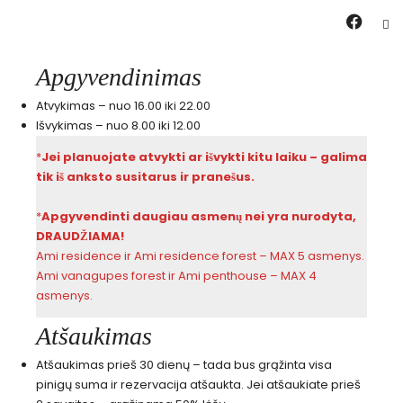
Apgyvendinimas
Atvykimas – nuo 16.00 iki 22.00
Išvykimas – nuo 8.00 iki 12.00
*
Jei planuojate atvykti ar išvykti kitu laiku – galima
tik iš anksto susitarus
ir pranešus.
*
Apgyvendinti daugiau asmenų nei yra nurodyta,
DRAUDŽIAMA!
Ami residence ir Ami residence forest – MAX 5 asmenys.
Ami vanagupes forest ir Ami penthouse – MAX 4
asmenys.
Atšaukimas
Atšaukimas prieš 30 dienų – tada bus grąžinta visa
pinigų suma ir rezervacija atšaukta. Jei atšaukiate prieš