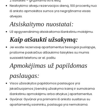
2 savaites – grąžinama 50% lėšų.
Neatvykimo atveju rezervacijos dieną, 100 procentų nuo
iš anksto apmokėtos sumos yra negrąžinama visais
atvejais.
Atsiskaitymo nuostatai:
Už apgyvendinimą atsiskaitoma išankstiniu mokėjimu.
Kaip atšaukti užsakymą:
Jei esate rezervavę apartamentus tiesiogiai puslapyje,
prašome paskaičius atšaukimo taisykles su mumis
susisiekti telefonu ar el. paštu.
Apmokėjimas už papildomas
paslaugas:
Visos užsisakytos papildomos paslaugos yra
įskaičiuojamos į bendrą užsakymo kainą ir sumokama
išankstiniu apmokėjimu arba atvykus į apartamentus.
Gyvūnai: Gyvūnai yra priimami iš anksto susitarus su
apartamentų savininku, paslauga yra nemokama.