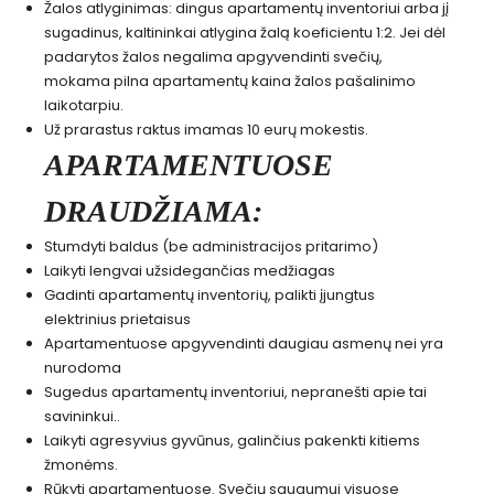
Žalos atlyginimas: dingus apartamentų inventoriui arba jį
sugadinus, kaltininkai atlygina žalą koeficientu 1:2. Jei dėl
padarytos žalos negalima apgyvendinti svečių,
mokama pilna apartamentų kaina žalos pašalinimo
laikotarpiu.
Už prarastus raktus imamas 10 eurų mokestis.
APARTAMENTUOSE
DRAUDŽIAMA:
Stumdyti baldus (be administracijos pritarimo)
Laikyti lengvai užsidegančias medžiagas
Gadinti apartamentų inventorių, palikti įjungtus
elektrinius prietaisus
Apartamentuose apgyvendinti daugiau asmenų nei yra
nurodoma
Sugedus apartamentų inventoriui, nepranešti apie tai
savininkui..
Laikyti agresyvius gyvūnus, galinčius pakenkti kitiems
žmonėms.
Rūkyti apartamentuose. Svečių saugumui visuose