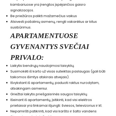
kambariuose yra įrengtos įspėjančios gaisro
signalizacijos.
Be priežiūros palikti mažamečius vaikus
Atsivesti pašalinių asmenų, rengti vakarėlius ar kitus
susibūrimus.
APARTAMENTUOSE
GYVENANTYS SVEČIAI
PRIVALO:
Laikytis bendrųjų naudojimosi taisyklių.
Susimokėti iš karto už visas suteiktas paslaugas (gali būti
taikomos išimtys atskirais atvejais).
Išvykstant iš apartamentų, paduoti raktus nurodytam,
atsakingam asmeniui.
Griežtai laikytis priešgaisrinės saugos taisyklių.
Išeinant iš apartamentų, įsitikinti, kad visi elektros
prietaisai yra tinkamai išjungti: šviesos, televizorius ir kt.
Nepamiršti patikrinti, kad visi karšto ir šalto vandens